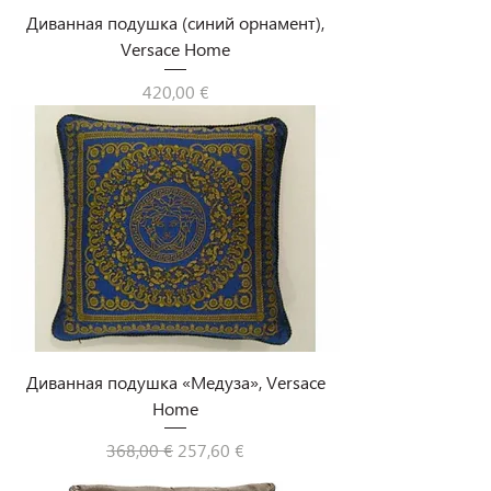
Диванная подушка (синий орнамент),
Versace Home
Цена
420,00 €
Диванная подушка «Медуза», Versace
Home
Обычная цена
Цена со скидкой
368,00 €
257,60 €