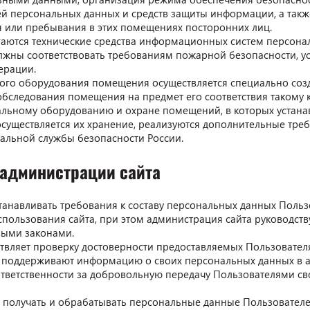
ей персональных данных и средств защиты информации, а так
 или пребывания в этих помещениях посторонних лиц.
агаются технические средства информационных систем персона
олжны соответствовать требованиям пожарной безопасности, 
ерации.
ного оборудования помещения осуществляется специально соз
обследования помещения на предмет его соответствия такому к
иальному оборудованию и охране помещений, в которых устан
существляется их хранение, реализуются дополнительные тре
альной службы безопасности России.
и администрации сайта
станавливать требования к составу персональных данных Поль
спользования сайта, при этом администрация сайта руководств
ыми законами.
ствляет проверку достоверности предоставляемых Пользовател
и поддерживают информацию о своих персональных данных в а
 ответственности за добровольную передачу Пользователями св
е получать и обрабатывать персональные данные Пользователе