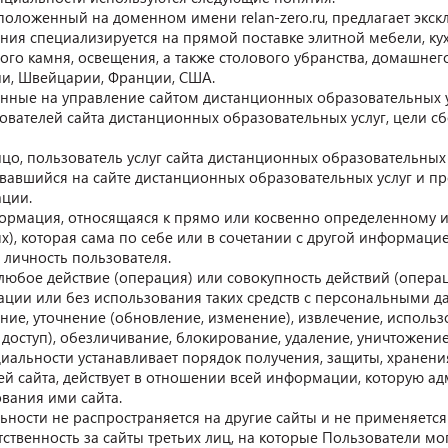
сположенный на доменном имени relan-zero.ru, предлагает экс
ия специализируется на прямой поставке элитной мебели, кух
ого камня, освещения, а также столового убранства, домашнег
ии, Швейцарии, Франции, США.
нные на управление сайтом дистанционных образовательных 
ователей сайта дистанционных образовательных услуг, цели с
ицо, пользователь услуг сайта дистанционных образовательных 
вавшийся на сайте дистанционных образовательных услуг и 
ации.
ормация, относящаяся к прямо или косвенно определенному 
х), которая сама по себе или в сочетании с другой информац
 личность пользователя.
любое действие (операция) или совокупность действий (опера
ции или без использования таких средств с персональными да
ние, уточнение (обновление, изменение), извлечение, использ
 доступ), обезличивание, блокирование, удаление, уничтожени
иальности устанавливает порядок получения, защиты, хранени
й сайта, действует в отношении всей информации, которую ад
вания ими сайта.
ости не распространяется на другие сайты и не применяется 
тственность за сайты третьих лиц, на которые Пользователи мо