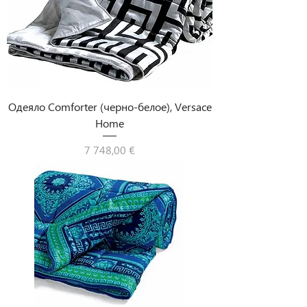
Одеяло Comforter (черно-белое), Versace
Home
Цена
7 748,00 €