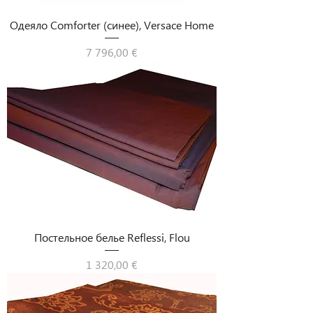
Одеяло Comforter (синее), Versace Home
Цена
7 796,00 €
Постельное белье Reflessi, Flou
Цена
1 320,00 €