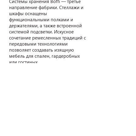
Системы хранения Boffi — третье
направление фабрики. Стеллажи и
шкафы оснащены
функциональными полками и
держателями, а также встроенной
системой подсветки. Искусное
сочетание ремесленных традиций с
передовыми технологиями
позволяет создавать изящную
мебель для спален, гардеробных
или гостиных.
Ознакомиться с товарами Boffi на
экспозиции в салонах Relan Zero
можно здесь:
https://www.relan-zero.ru/shop?
%D0%91%D1%80%D0%B5%D0%BD%
D0%B4=Boffi