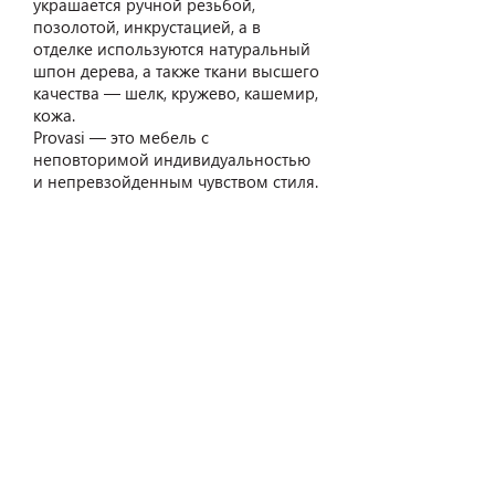
украшается ручной резьбой,
позолотой, инкрустацией, а в
отделке используются натуральный
шпон дерева, а также ткани высшего
качества — шелк, кружево, кашемир,
кожа.
Provasi — это мебель с
неповторимой индивидуальностью
и непревзойденным чувством стиля.
Ознакомиться с товарами Provasi на
экспозиции в салонах Relan Zero
можно здесь:
https://www.relan-zero.ru/shop?
%D0%91%D1%80%D0%B5%D0%BD%
D0%B4=Provasi
ШОУРУМЫ В НОВОСИБИРСКЕ