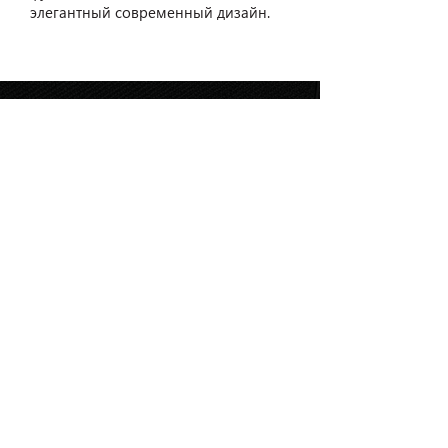
элегантный современный дизайн.
ШОУРУМЫ В НОВОСИБИРСКЕ
ул. Урицкого, 6
т.
+7-913-721-07-21
relan1@relan-zero.ru
ул. Инская, 56, 3 этаж
т. (383)
264-46-33
,
264-49-49
ул. Ермака, 1
т. (383)
217-36-01
,
217-36-59
relan2@relan-zero.ru
ул. Большевистская, 43
т. (383)
264-44-82
,
264-44-88
ул. Сибиряков-Гвардейцев, 7
т. (383)
314-93-72
,
314-33-57