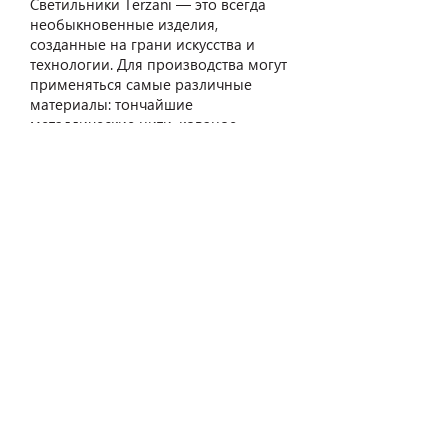
Светильники Terzani — это всегда
необыкновенные изделия,
созданные на грани искусства и
технологии. Для производства могут
применяться самые различные
материалы: тончайшие
металлические нити, кованое
железо или сплавы, муранское
стекло, плексиглас, дерево. Форма
лампы-диффузора, физические
свойства материала и иные
особенности — все это становится
способом для достижения светового
перфоманса.
ШОУРУМЫ В НОВОСИБИРСКЕ
ул. Урицкого, 6
т.
+7-913-721-07-21
relan1@relan-zero.ru
ул. Инская, 56, 3 этаж