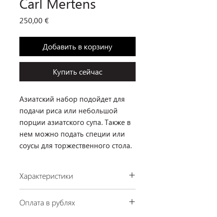
Carl Mertens
Цена
250,00 €
Добавить в корзину
Купить сейчас
Азиатский набор подойдет для
подачи риса или небольшой
порции азиатского супа. Также в
нем можно подать специи или
соусы для торжественного стола.
Характеристики
Производство: Сarl Мertens,
Оплата в рублях
Германия
Коллекция: Asia