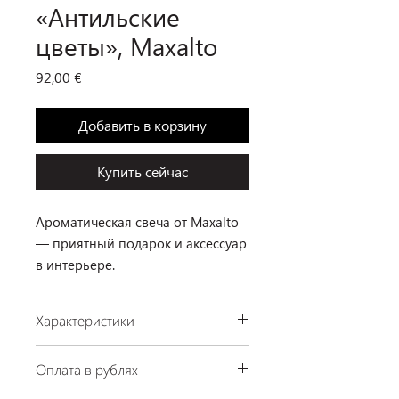
«Антильские
цветы», Maxalto
Цена
92,00 €
Добавить в корзину
Купить сейчас
Ароматическая свеча от Maxalto
— приятный подарок и аксессуар
в интерьере.
Характеристики
Производство: Maxalto, Италия
Оплата в рублях
Цвет: черный
Наличие: в салоне на Ермака, 1