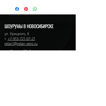
По курсу ЦБ РФ на день платежа.
ШОУРУМЫ В НОВОСИБИРСКЕ
ул. Урицкого, 6
т.
+7-913-721-07-21
relan1@relan-zero.ru
ул. Инская, 56, 3 этаж
т. (383)
264-46-33
,
264-49-49
ул. Ермака, 1
т. (383)
217-36-01
,
217-36-59
relan2@relan-zero.ru
ул. Большевистская, 43
т. (383)
264-44-82
,
264-44-88
ул. Сибиряков-Гвардейцев, 7
т. (383)
314-93-72
,
314-33-57
relan-zero@hotmail.com