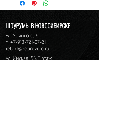
Наличие: в салоне на Ермака, 1
ШОУРУМЫ В НОВОСИБИРСКЕ
ул. Урицкого, 6
т.
+7-913-721-07-21
relan1@relan-zero.ru
ул. Инская, 56, 3 этаж
т. (383)
264-46-33
,
264-49-49
ул. Ермака, 1
т. (383)
217-36-01
,
217-36-59
relan2@relan-zero.ru
ул. Большевистская, 43
т. (383)
264-44-82
,
264-44-88
ул. Сибиряков-Гвардейцев, 7
т. (383)
314-93-72
,
314-33-57
relan-zero@hotmail.com