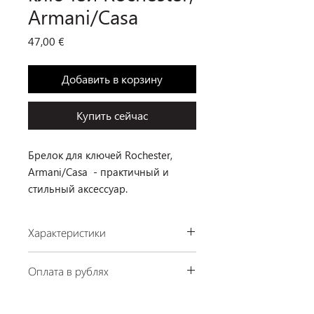
Armani/Casa
Цена
47,00 €
Добавить в корзину
Купить сейчас
Брелок для ключей Rochester,
Armani/Casa - практичный и
стильный аксессуар.
Характеристики
Производство: Armani/Casa, Италия
Оплата в рублях
Размеры: 8 × 3 × 0,5 см
Материал: кожа
По курсу ЦБ РФ на день платежа.
Цвет: темно-коричневый