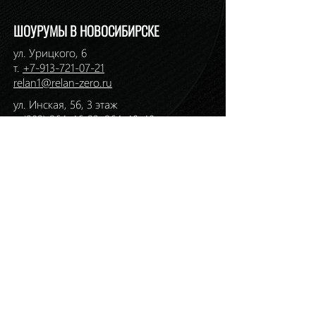
ШОУРУМЫ В НОВОСИБИРСКЕ
ул. Урицкого, 6
т.
+7-913-721-07-21
relan1@relan-zero.ru
ул. Инская, 56, 3 этаж
т. (383)
264-46-33
,
264-49-49
ул. Ермака, 1
т. (383)
217-36-01
,
217-36-59
relan2@relan-zero.ru
ул. Большевистская, 43
т. (383)
264-44-82
,
264-44-88
ул. Сибиряков-Гвардейцев, 7
т. (383)
314-93-72
,
314-33-57
relan-zero@hotmail.com