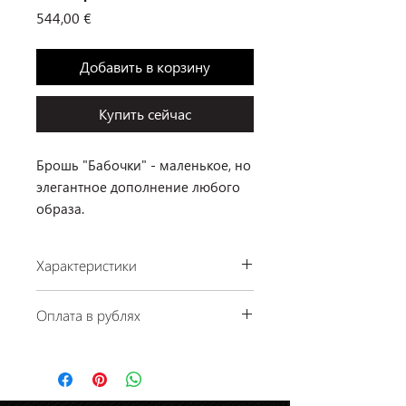
Цена
544,00 €
Добавить в корзину
Купить сейчас
Брошь "Бабочки" - маленькое, но
элегантное дополнение любого
образа.
Характеристики
Производство: Lalique, Франция
Оплата в рублях
Материал: хрусталь
Отделка: позолота
По курсу ЦБ РФ на день платежа.
Наличие: в салоне на Инской, 56