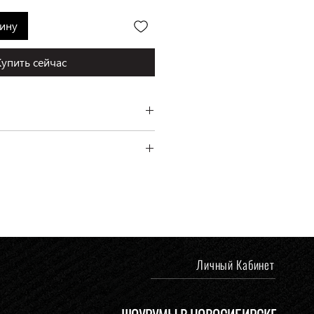
зину
Купить сейчас
, Франция
ень платежа.
 Ермака, 1
Личный Кабинет