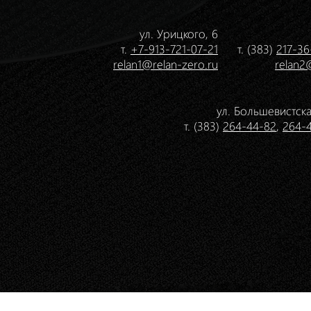
ул. Урицкого, 6
т.
+7-913-721-07-21
т. (383)
217-36
relan1@relan-zero.ru
relan2
ул. Большевистска
т. (383)
264-44-82
,
264-