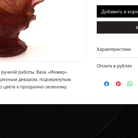
Добавить в кор
Характеристики
Производство: Daum
Оплата в рублях
Коллекция: Figues
 ручной работы. Ваза «Инжир»
Размеры: 15 см
По курсу ЦБ РФ на д
 резным декором, подчеркнутым
Материал: хрусталь
 цвета к прозрачно-зеленому.
Цвет: коричневый
Наличие: в салоне на