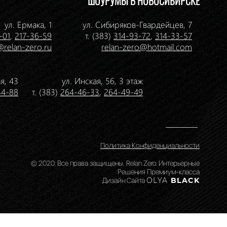
ШОУРУМЫ В НОВОСИБИРСКЕ
ул. Ермака, 1
ул. Сибиряков-Гвардейцев, 7
-01
,
217-36-59
т. (383)
314-93-72
,
314-33-57
@relan-zero.ru
relan-zero@hotmail.com
я, 43
ул. Инская, 56, 3 этаж
44-88
т. (383)
264-46-33
,
264-49-49
Политика Конфиденциальности
© 2020. Все права защищены. Relan Zero. Интерьерные
Решения Премиум-класса
Дизайн Сайта
OLYA
BLACK