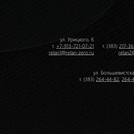
ул. Урицкого, 6
т.
+7-913-721-07-21
т. (383)
217-36
relan1@relan-zero.ru
relan2
ул. Большевистска
т. (383)
264-44-82
,
264-