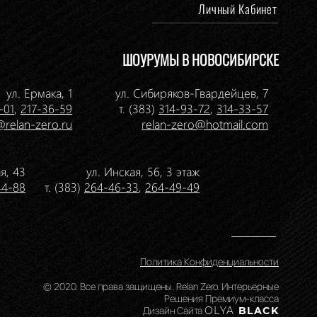
Личный Кабинет
ШОУРУМЫ В НОВОСИБИРСКЕ
ул. Ермака, 1
ул. Сибиряков-Гвардейцев, 7
-01
,
217-36-59
т. (383)
314-93-72
,
314-33-57
@relan-zero.ru
relan-zero@hotmail.com
я, 43
ул. Инская, 56, 3 этаж
44-88
т. (383)
264-46-33
,
264-49-49
Политика Конфиденциальности
© 2020. Все права защищены. Relan Zero. Интерьерные
Решения Премиум-класса
Дизайн Сайта
OLYA
BLACK