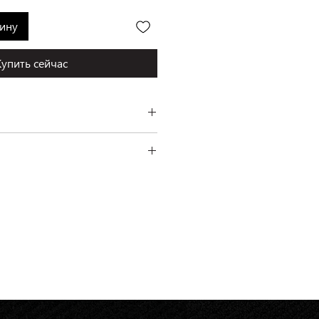
зину
Купить сейчас
a Textiles, Великобритания
сть на хлопковом холсте
ень платежа.
шивка
а Инской, 56