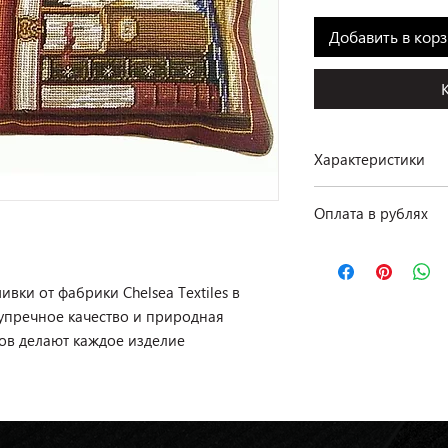
Добавить в кор
Характеристики
Производство: Chelse
Оплата в рублях
Размеры: 26 × 49 см
Материал: 100% шер
По курсу ЦБ РФ на д
Отделка: ручная вы
ки от фабрики Chelsea Textiles в
Наличие: в салоне н
зупречное качество и природная
ов делают каждое изделие