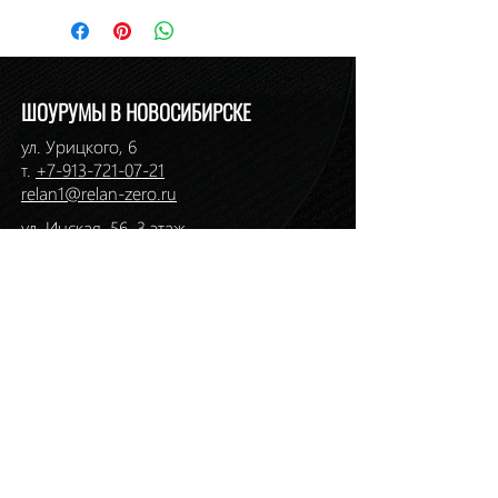
Наличие: в салоне на Ермака, 1
ШОУРУМЫ В НОВОСИБИРСКЕ
ул. Урицкого, 6
т.
+7-913-721-07-21
relan1@relan-zero.ru
ул. Инская, 56, 3 этаж
т. (383)
264-46-33
,
264-49-49
ул. Ермака, 1
т. (383)
217-36-01
,
217-36-59
relan2@relan-zero.ru
ул. Большевистская, 43
т. (383)
264-44-82
,
264-44-88
ул. Сибиряков-Гвардейцев, 7
т. (383)
314-93-72
,
314-33-57
relan-zero@hotmail.com