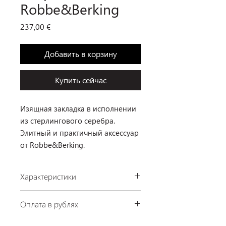
Robbe&Berking
Цена
237,00 €
Добавить в корзину
Купить сейчас
Изящная закладка в исполнении
из стерлингового серебра.
Элитный и практичный аксессуар
от Robbe&Berking.
Характеристики
Производство: Robbe&Berking,
Оплата в рублях
Германия
Материал: стерлинговое серебро
По курсу ЦБ РФ на день платежа.