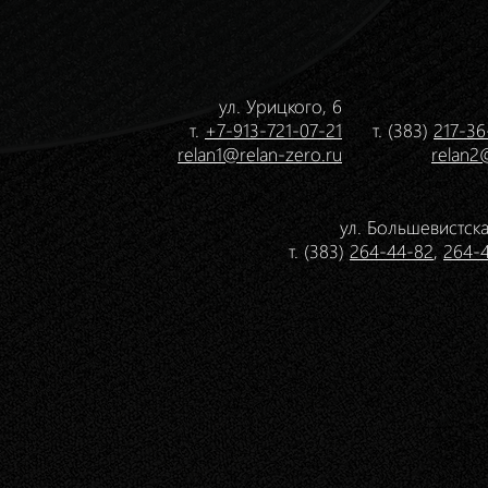
ул. Урицкого, 6
т.
+7-913-721-07-21
т. (383)
217-36
relan1@relan-zero.ru
relan2
ул. Большевистска
т. (383)
264-44-82
,
264-