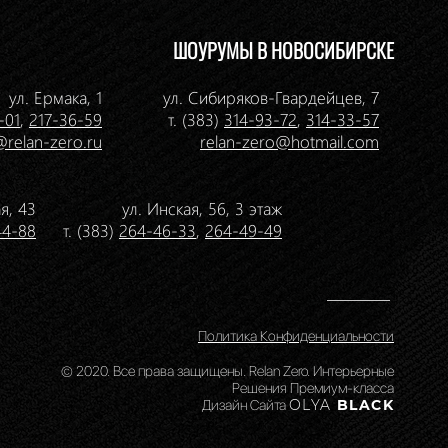
ШОУРУМЫ В НОВОСИБИРСКЕ
ул. Ермака, 1
ул. Сибиряков-Гвардейцев, 7
-01
,
217-36-59
т. (383)
314-93-72
,
314-33-57
@relan-zero.ru
relan-zero@hotmail.com
я, 43
ул. Инская, 56, 3 этаж
44-88
т. (383)
264-46-33
,
264-49-49
Политика Конфиденциальности
© 2020. Все права защищены. Relan Zero. Интерьерные
Решения Премиум-класса
Дизайн Сайта
OLYA
BLACK