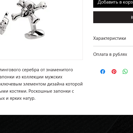
Добавить в кор
Характеристики
Производство: Christ
Оплата в рублях
Коллекция: Motif Têt
Материал: серебро 
По курсу ЦБ РФ на д
лингового серебра от знаменитого
Наличие: в салоне на
 Запонки из коллекции мужских
t, ключевым элементом дизайна которой
ыми костями. Роскошные запонки с
х и ярких натур.