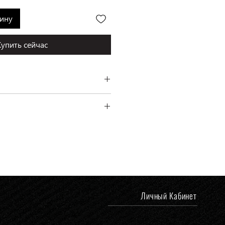
зину
Купить сейчас
i/Casa, Италия
ень платежа.
 Ермака, 1
Личный Кабинет