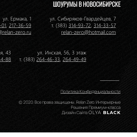
ШОУРУМЫ В НОВОСИБИРСКЕ
ул. Ермака, 1
ул. Сибиряков-Гвардейцев, 7
-01
,
217-36-59
т. (383)
314-93-72
,
314-33-57
@relan-zero.ru
relan-zero@hotmail.com
я, 43
ул. Инская, 56, 3 этаж
44-88
т. (383)
264-46-33
,
264-49-49
Политика Конфиденциальности
© 2020. Все права защищены. Relan Zero. Интерьерные
Решения Премиум-класса
Дизайн Сайта
OLYA
BLACK