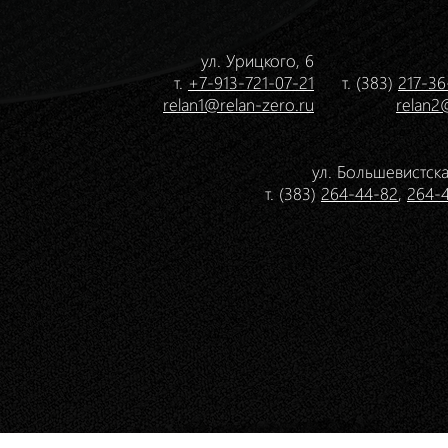
ул. Урицкого, 6
т.
+7-913-721-07-21
т. (383)
217-36
relan1@relan-zero.ru
relan2
ул. Большевистска
т. (383)
264-44-82
,
264-