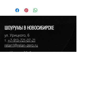
По курсу ЦБ РФ на день платежа.
Наличие: в салоне на Ермака, 1
ШОУРУМЫ В НОВОСИБИРСКЕ
ул. Урицкого, 6
т.
+7-913-721-07-21
relan1@relan-zero.ru
ул. Инская, 56, 3 этаж
т. (383)
264-46-33
,
264-49-49
ул. Ермака, 1
т. (383)
217-36-01
,
217-36-59
relan2@relan-zero.ru
ул. Большевистская, 43
т. (383)
264-44-82
,
264-44-88
ул. Сибиряков-Гвардейцев, 7
т. (383)
314-93-72
,
314-33-57
relan-zero@hotmail.com