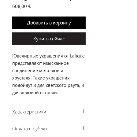
Цена
608,00 €
Добавить в корзину
Купить сейчас
Ювелирные украшения от Lalique
представляют изысканное
соединение металлов и
хрусталя. Такие украшения
подойдут и для светского раута, и
для деловой встречи.
Характеристики
Производство: Lalique, Франция
Оплата в рублях
Материал: хрусталь
Отделка: позолота