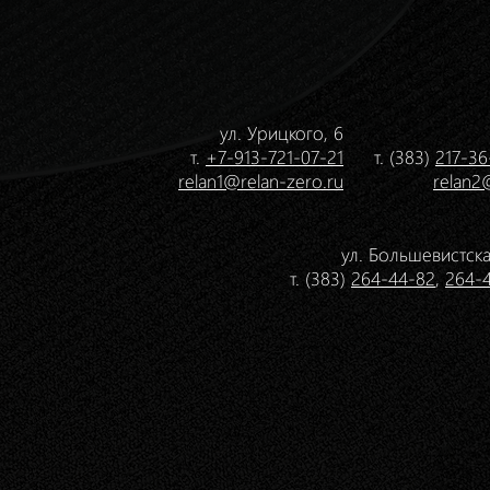
ул. Урицкого, 6
т.
+7-913-721-07-21
т. (383)
217-36
relan1@relan-zero.ru
relan2
ул. Большевистска
т. (383)
264-44-82
,
264-