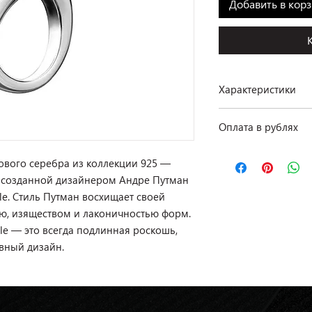
Добавить в кор
Характеристики
Производство: Christ
Оплата в рублях
Коллекция: 925
Размеры: Т53
По курсу ЦБ РФ на д
Материал: серебро 
ового серебра из коллекции 925 —
 созданной дизайнером Андре Путман
Наличие: в салоне на
fle. Стиль Путман восхищает своей
ю, изяществом и лаконичностью форм.
le — это всегда подлинная роскошь,
ивный дизайн.