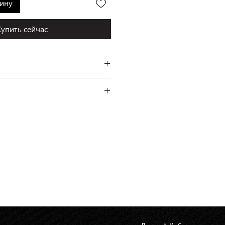
зину
Купить сейчас
ofle, Франция
ень платежа.
925 пробы
 Ермака, 1