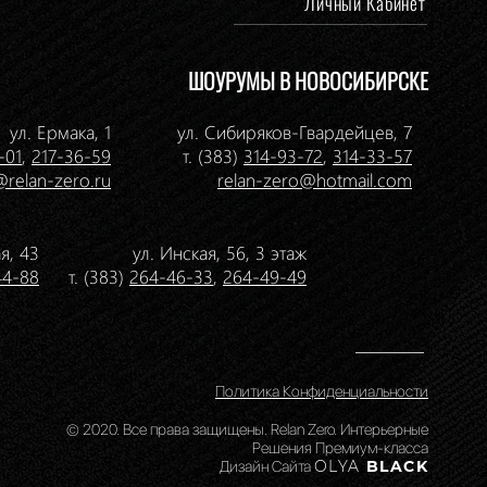
Личный Кабинет
ШОУРУМЫ В НОВОСИБИРСКЕ
ул. Ермака, 1
ул. Сибиряков-Гвардейцев, 7
-01
,
217-36-59
т. (383)
314-93-72
,
314-33-57
@relan-zero.ru
relan-zero@hotmail.com
я, 43
ул. Инская, 56, 3 этаж
44-88
т. (383)
264-46-33
,
264-49-49
Политика Конфиденциальности
© 2020. Все права защищены. Relan Zero. Интерьерные
Решения Премиум-класса
Дизайн Сайта
OLYA
BLACK