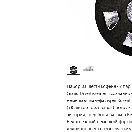
Набор из шести кофейных пар 
Grand Divertissement, созданно
немецкой мануфактуры Rosentha
(«Великое торжество») погруж
эйфории, подобной балам в Ве
Белоснежный немецкий фарфо
лилового цвета с классически