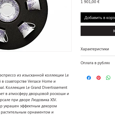
Цена
1 901,00 €
Добавить в кор
Характеристики
Производство: Rosen
Оплата в рублях
Коллекция: Le Grand 
Размеры: объем чаш
По курсу ЦБ РФ на д
Материал: фарфор
эспрессо из изысканной коллекции Le
Цвет: белый / лилов
й в соавторстве Versace Home и
Комплектация: 6 коф
l. Коллекция Le Grand Divertissement
подарочной коробк
ает в атмосферу дворцовой роскоши и
рсале при дворе Людовика XIV.
Наличие: в салоне на
р украшен эффектным декором
м растительным орнаментом и