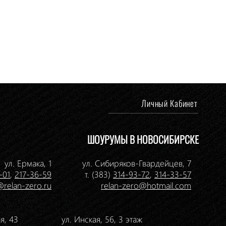
Личный Кабинет
ШОУРУМЫ В НОВОСИБИРСКЕ
ул. Ермака, 1
ул. Сибиряков-Гвардейцев, 7
-01
,
217-36-59
т. (383)
314-93-72
,
314-33-57
@relan-zero.ru
relan-zero@hotmail.com
я, 43
ул. Инская, 56, 3 этаж