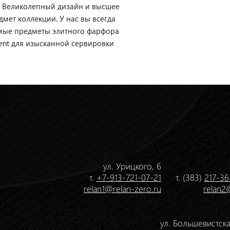
 Великолепный дизайн и высшее
мет коллекции. У нас вы всегда
имые предметы элитного фарфора
ment для изысканной сервировки
ул. Урицкого, 6
т.
+7-913-721-07-21
т. (383)
217-36
relan1@relan-zero.ru
relan2
ул. Большевистска