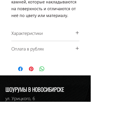
камней, которые накладываются
на поверхность и отличаются от
неё по цвету или материалу.
Характеристики
Производство: Rosenthal, Германия
Оплата в рублях
Коллекция: Marqueterie
Размеры: 220 мл
По курсу ЦБ РФ на день платежа.
Материал: фарфор
Наличие: в салоне на Ермака, 1
ШОУРУМЫ В НОВОСИБИРСКЕ
ул. Урицкого, 6
т.
+7-913-721-07-21
relan1@relan-zero.ru
ул. Инская, 56, 3 этаж
т. (383)
264-46-33
,
264-49-49