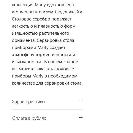
коллекция Marly вдохновлена
утонченным стилем Людовика XV.
Столовое серебро поражает
легкостью и плавностью форм,
изящностью растительного
орнамента. Сервировка стола
приборами Marly создает
атмосферу торжественности и
изысканности. В нашем салоне
вы можете заказать столовые
приборы Marly в необходимом
количестве для сервировки стола.
Характеристики
Производство: Christofle, Франция
Оплата в рублях
Коллекция: Marly
Материал: посеребрение
По курсу ЦБ РФ на день платежа.
Комплектация: столовая ложка,