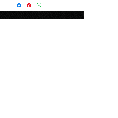
столовая вилка, столовый нож,
десертная вилка, десертная ложка
Наличие: в салоне на Ермака, 1
ШОУРУМЫ В НОВОСИБИРСКЕ
ул. Урицкого, 6
т.
+7-913-721-07-21
relan1@relan-zero.ru
ул. Инская, 56, 3 этаж
т. (383)
264-46-33
,
264-49-49
ул. Ермака, 1
т. (383)
217-36-01
,
217-36-59
relan2@relan-zero.ru
ул. Большевистская, 43
т. (383)
264-44-82
,
264-44-88
ул. Сибиряков-Гвардейцев, 7
т. (383)
314-93-72
,
314-33-57
relan-zero@hotmail.com