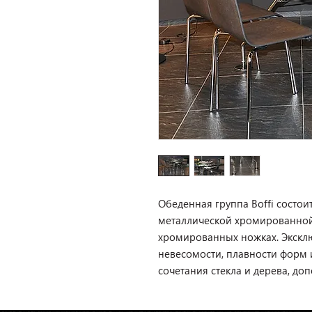
Обеденная группа Boffi состои
металлической хромированной 
хромированных ножках. Экскл
невесомости, плавности форм
сочетания стекла и дерева, до