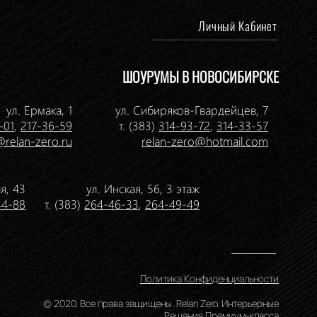
Личный Кабинет
ШОУРУМЫ В НОВОСИБИРСКЕ
ул. Ермака, 1
ул. Сибиряков-Гвардейцев, 7
-01
,
217-36-59
т. (383)
314-93-72
,
314-33-57
@relan-zero.ru
relan-zero@hotmail.com
я, 43
ул. Инская, 56, 3 этаж
44-88
т. (383)
264-46-33
,
264-49-49
Политика Конфиденциальности
© 2020. Все права защищены. Relan Zero. Интерьерные
Решения Премиум-класса