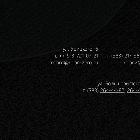
ул. Урицкого, 6
т.
+7-913-721-07-21
т. (383)
217-36
relan1@relan-zero.ru
relan2
ул. Большевистска
т. (383)
264-44-82
,
264-