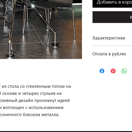
Добавить в кор
Характеристики
Производство: Boffi,
Оплата в рублях
Размеры: стол 160 ×
Материал: металл, де
По курсу ЦБ РФ на д
Отделка: хромирова
Комплектация: стол 
т из стола со стеклянным топом на
Наличие: в салоне н
основе и четырех стульев на
юзивный дизайн проникнут идеей
 и воплощен с использованием
полненного блеском металла.