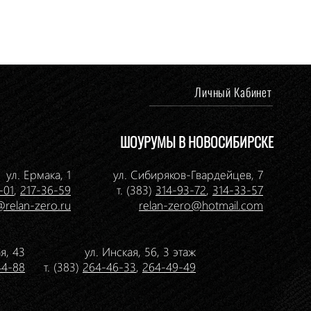
Личный Кабинет
ШОУРУМЫ В НОВОСИБИРСКЕ
ул. Ермака, 1
ул. Сибиряков-Гвардейцев, 7
-01
,
217-36-59
т. (383)
314-93-72
,
314-33-57
@relan-zero.ru
relan-zero@hotmail.com
я, 43
ул. Инская, 56, 3 этаж
44-88
т. (383)
264-46-33
,
264-49-49