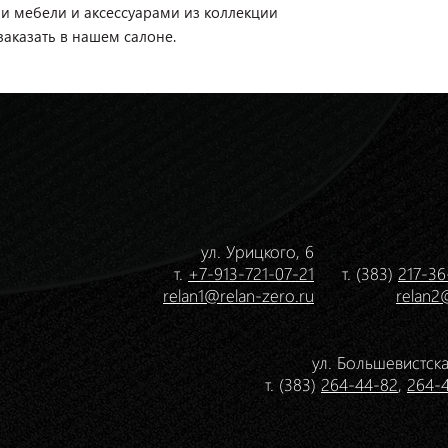
и мебели и аксессуарами из коллекции
заказать в нашем салоне.
ул. Урицкого, 6
т.
+7-913-721-07-21
т. (383)
217-36
relan1@relan-zero.ru
relan2
ул. Большевистска
т. (383)
264-44-82
,
264-