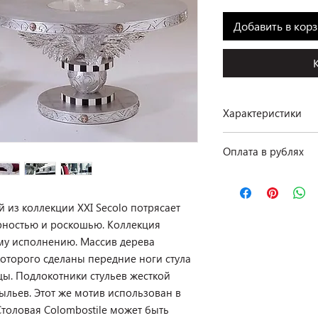
Добавить в кор
Характеристики
Производство: Colom
Оплата в рублях
Коллекция: XXI Secol
Размеры: стол обеде
По курсу ЦБ РФ на д
66 × h 110 см
Материал: массив де
 из коллекции XXI Secolo потрясает
Отделка: ручная рез
ностью и роскошью. Коллекция
Цвет: бордовый / се
му исполнению. Массив дерева
Комплектация: стол 
 которого сделаны передние ноги стула
Наличие: в салоне на
цы. Подлокотники стульев жесткой
льев. Этот же мотив использован в
Столовая Colombostile может быть