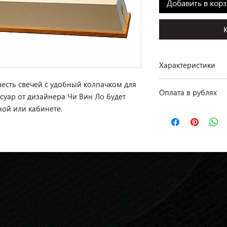
Добавить в кор
Характеристики
есть свечей с удобный колпачком для
Производство: Giorge
Оплата в рублях
Размеры: 511 × 82 
суар от дизайнера Чи Вин Ло будет
Материал: орех
ной или кабинете.
По курсу ЦБ РФ на д
Отделка: орех
Наличие: в салоне н