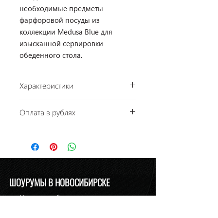
необходимые предметы
фарфоровой посуды из
коллекции Medusa Blue для
изысканной сервировки
обеденного стола.
Характеристики
Производство: Rosenthal, Германия
Оплата в рублях
Коллекция: Medusa Blue
Материал: фарфор
По курсу ЦБ РФ на день платежа.
Цвет: синий / золотой / черный
Наличие: в салоне на Ермака, 1
ШОУРУМЫ В НОВОСИБИРСКЕ
ул. Урицкого, 6
т.
+7-913-721-07-21
relan1@relan-zero.ru