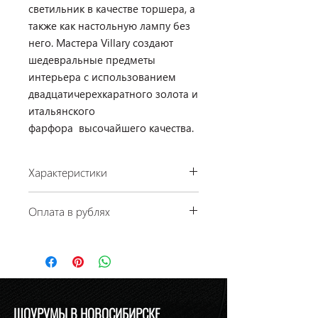
светильник в качестве торшера, а
также как настольную лампу без
него. Мастера Villary создают
шедевральные предметы
интерьера с использованием
двадцатичерехкаратного золота и
итальянского
фарфора высочайшего качества.
Характеристики
Производство: Villari, Италия
Оплата в рублях
Коллекция: Black & Gold
Размеры: 55 × h 120 см + постамент
По курсу ЦБ РФ на день платежа.
80 см
Материал: фарфор
Отделка: кристалы Сваровски,
позолота
Цвет: черный
ШОУРУМЫ В НОВОСИБИРСКЕ