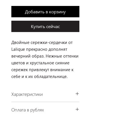
Добавить в корзину
Купить сейчас
Двойные сережки-сердечки от
Lalique прекрасно дополнят
вечерний образ. Нежные оттенки
цветов и хрустальное сияние
сережек привлекут внимание к
себе и к их обладательнице.
Характеристики
Производство: Lalique, Франция
Оплата в рублях
Материал: хрусталь
Отделка: серебро, позолота
По курсу ЦБ РФ на день платежа.