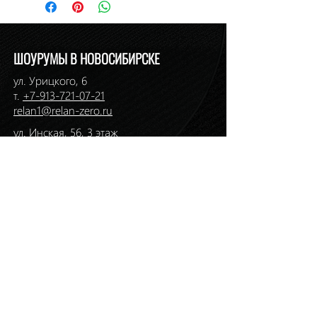
Наличие: в салоне на Инской, 56
ШОУРУМЫ В НОВОСИБИРСКЕ
ул. Урицкого, 6
т.
+7-913-721-07-21
relan1@relan-zero.ru
ул. Инская, 56, 3 этаж
т. (383)
264-46-33
,
264-49-49
ул. Ермака, 1
т. (383)
217-36-01
,
217-36-59
relan2@relan-zero.ru
ул. Большевистская, 43
т. (383)
264-44-82
,
264-44-88
ул. Сибиряков-Гвардейцев, 7
т. (383)
314-93-72
,
314-33-57
relan-zero@hotmail.com