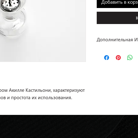
Добавить в кор
Дополнительная 
Производство: Alessi
Коллекция: Achille Cas
Материал: нержавеющ
Отделка: зеркальная
Наличие: в салоне
ом Акилле Кастильони, характеризуют
Цена: 6 035 P.
ов и простота их использования.