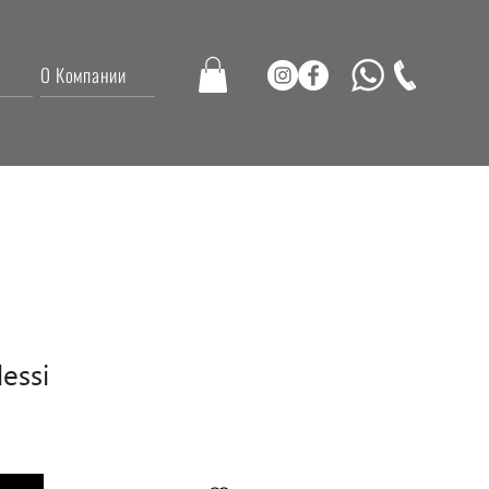
О Компании
essi