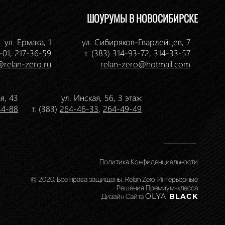
ШОУРУМЫ В НОВОСИБИРСКЕ
ул. Ермака, 1
ул. Сибиряков-Гвардейцев, 7
-01
,
217-36-59
т. (383)
314-93-72
,
314-33-57
@relan-zero.ru
relan-zero@hotmail.com
я, 43
ул. Инская, 56, 3 этаж
44-88
т. (383)
264-46-33
,
264-49-49
Политика Конфиденциальности
© 2020. Все права защищены. Relan Zero. Интерьерные
Решения Премиум-класса
Дизайн Сайта
OLYA
BLACK