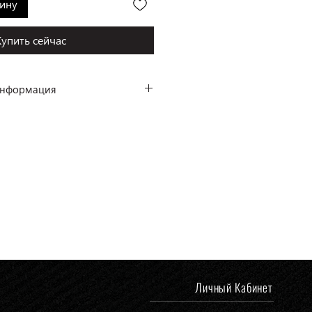
зину
Купить сейчас
Информация
, Италия
tiglioni
ая сталь, стекло
 полировка
Личный Кабинет