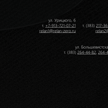
ул. Урицкого, 6
т.
+7-913-721-07-21
т. (383)
217-36
relan1@relan-zero.ru
relan2
ул. Большевистска
т. (383)
264-44-82
,
264-