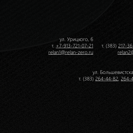
ул. Урицкого, 6
т.
+7-913-721-07-21
т. (383)
217-36
relan1@relan-zero.ru
relan2
ул. Большевистска
т. (383)
264-44-82
,
264-