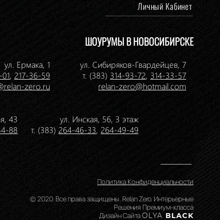
Личный Кабинет
ШОУРУМЫ В НОВОСИБИРСКЕ
ул. Ермака, 1
ул. Сибиряков-Гвардейцев, 7
-01
,
217-36-59
т. (383)
314-93-72
,
314-33-57
@relan-zero.ru
relan-zero@hotmail.com
я, 43
ул. Инская, 56, 3 этаж
44-88
т. (383)
264-46-33
,
264-49-49
Политика Конфиденциальности
© 2020. Все права защищены. Relan Zero. Интерьерные
Решения Премиум-класса
Дизайн Сайта
OLYA
BLACK