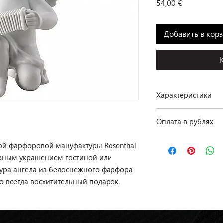
Цена
54,00 €
Добавить в кор
Характеристики
Производство: Rosen
Оплата в рублях
Коллекция: Angels
Размеры: высота 11 
По курсу ЦБ РФ на д
Материал: фарфор
ой фарфоровой мануфактуры Rosenthal
Отделка: матовая
юрным украшением гостиной или
Цвет: белый
тура ангела из белоснежного фарфора
о всегда восхитительный подарок.
Наличие: в салоне на