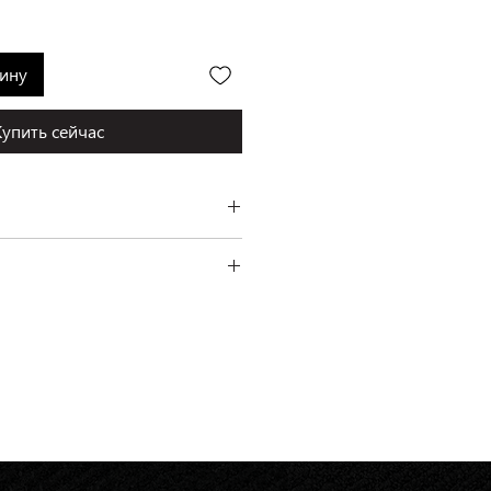
зину
Купить сейчас
thal, Германия
см
ень платежа.
 Инской, 56, на Ермака, 1