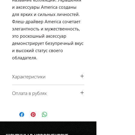
и аксессуары America созданы
для ярких и сильных личностей.
Флеш-драйвер America сочетает
элегантность и мужественность,
это роскошный аксессуар
демонстрирует безупречный вкус
и высокий статус своего
обладателя.
Характеристики
Производство: Christofle, Франция
Оплата в рублях
Коллекция: America
Размеры: 7 × 2 см
По курсу ЦБ РФ на день платежа.
Материал: серебро 925 пробы
Наличие: в салоне на Ермака, 1