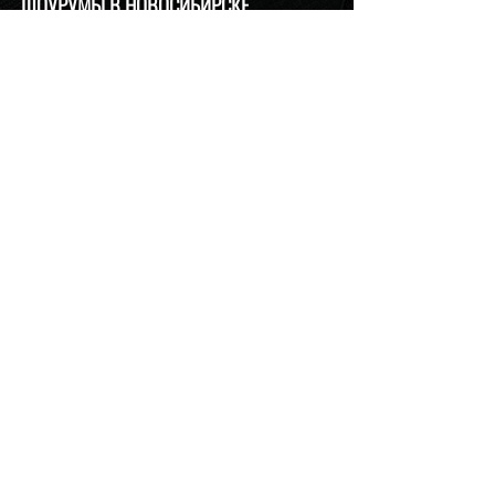
ШОУРУМЫ В НОВОСИБИРСКЕ
ул. Урицкого, 6
т.
+7-913-721-07-21
relan1@relan-zero.ru
ул. Инская, 56, 3 этаж
т. (383)
264-46-33
,
264-49-49
ул. Ермака, 1
т. (383)
217-36-01
,
217-36-59
relan2@relan-zero.ru
ул. Большевистская, 43
т. (383)
264-44-82
,
264-44-88
ул. Сибиряков-Гвардейцев, 7
т. (383)
314-93-72
,
314-33-57
relan-zero@hotmail.com
Политика Конфиденциальности