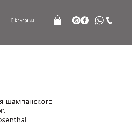
О Компании
я шампанского
r,
senthal