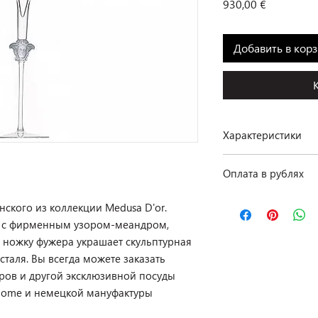
Цена
930,00 €
Добавить в кор
Характеристики
Производство: Rosen
Оплата в рублях
Коллекция: Medusa D
Размеры: h 30,3 см; 0
По курсу ЦБ РФ на д
Материал: хрусталь
кого из коллекции Medusa D'or.
Комплектация: 2 фу
а с фирменным узором-меандром,
 ножку фужера украшает скульптурная
Наличие: в салоне на
сталя. Вы всегда можете заказать
ров и другой эксклюзивной посуды
 Home и немецкой мануфактуры