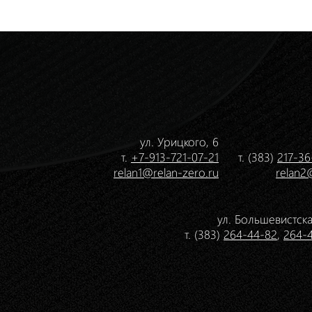
ул. Урицкого, 6
т.
+7-913-721-07-21
т. (383)
217-36
relan1@relan-zero.ru
relan2
ул. Большевистска
т. (383)
264-44-82
,
264-