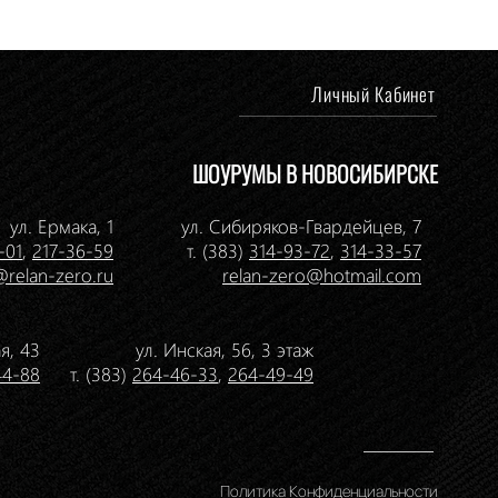
Личный Кабинет
ШОУРУМЫ В НОВОСИБИРСКЕ
ул. Ермака, 1
ул. Сибиряков-Гвардейцев, 7
-01
,
217-36-59
т. (383)
314-93-72
,
314-33-57
@relan-zero.ru
relan-zero@hotmail.com
я, 43
ул. Инская, 56, 3 этаж
44-88
т. (383)
264-46-33
,
264-49-49
Политика Конфиденциальности