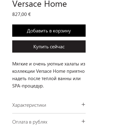
Versace Home
Цена
827,00 €
Добавить в корзину
Купить сейчас
Мягкие и очень уютные халаты из
коллекции Versace Home приятно
надеть после теплой ванны или
SPA-процедур.
Характеристики
Производство: Versace Home, Италия
Оплата в рублях
Материал: 100% хлопок
По курсу ЦБ РФ на день платежа.
Наличие: в салоне на Урицкого, 6