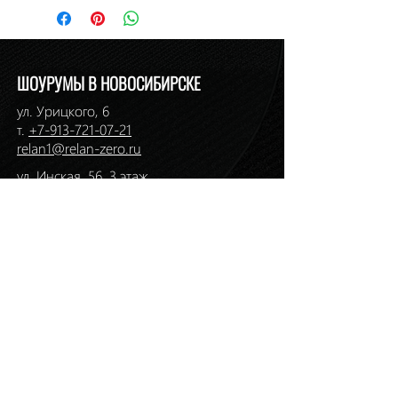
ШОУРУМЫ В НОВОСИБИРСКЕ
ул. Урицкого, 6
т.
+7-913-721-07-21
relan1@relan-zero.ru
ул. Инская, 56, 3 этаж
т. (383)
264-46-33
,
264-49-49
ул. Ермака, 1
т. (383)
217-36-01
,
217-36-59
relan2@relan-zero.ru
ул. Большевистская, 43
т. (383)
264-44-82
,
264-44-88
ул. Сибиряков-Гвардейцев, 7
т. (383)
314-93-72
,
314-33-57
relan-zero@hotmail.com