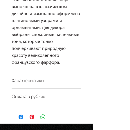
выполнена в классическом
дизайне и изысканно оформлена
платиновыми узорами и
орнаментами. Для декора
выбраны спокойные пастельные
тона, которые тонко
подчеркивают природную
красоту великолепного
французского фарфора.
Характеристики
Оплата в рублях
Производство: Haviland, Франция
Коллекция: Saint Honore
По курсу ЦБ РФ на день платежа.
Размеры: 200 мл
Материал: фарфор
Отделка: платина
Цвет: белый