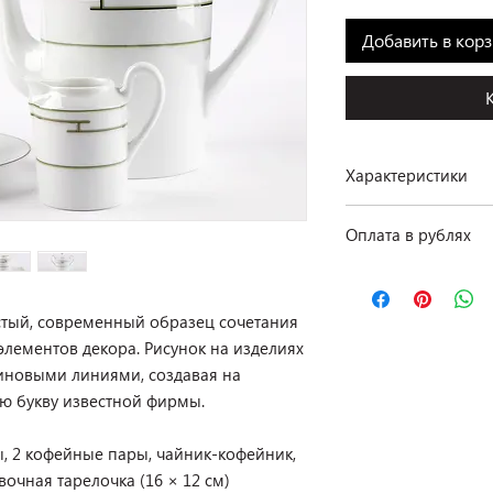
Добавить в кор
Характеристики
Производство: Herm
Оплата в рублях
Коллекция: Rythme
Материал: фарфор
По курсу ЦБ РФ на д
Количество: 8 предм
Наличие: в салоне на
стый, современный образец сочетания
элементов декора. Рисунок на изделиях
иновыми линиями, создавая на
ую букву известной фирмы.
ы, 2 кофейные пары, чайник-кофейник,
вочная тарелочка (16 × 12 см)