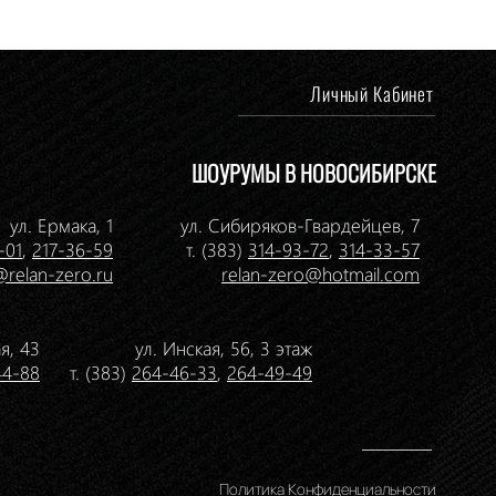
Личный Кабинет
ШОУРУМЫ В НОВОСИБИРСКЕ
ул. Ермака, 1
ул. Сибиряков-Гвардейцев, 7
-01
,
217-36-59
т. (383)
314-93-72
,
314-33-57
@relan-zero.ru
relan-zero@hotmail.com
я, 43
ул. Инская, 56, 3 этаж
44-88
т. (383)
264-46-33
,
264-49-49
Политика Конфиденциальности