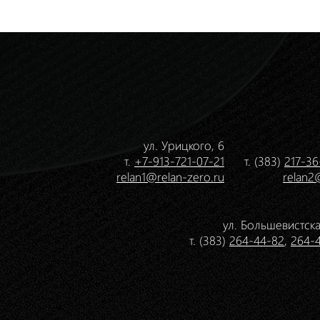
ул. Урицкого, 6
т.
+7-913-721-07-21
т. (383)
217-36
relan1@relan-zero.ru
relan2
ул. Большевистска
т. (383)
264-44-82
,
264-