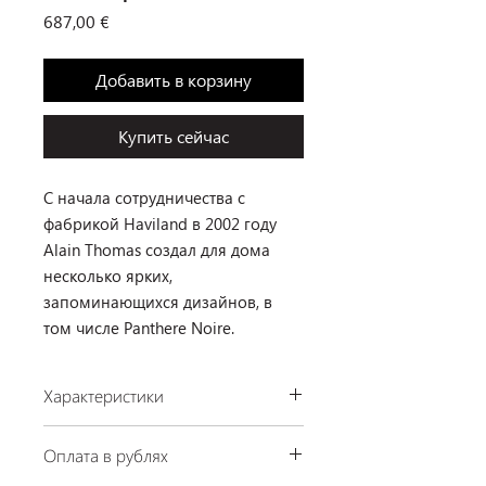
Цена
687,00 €
Добавить в корзину
Купить сейчас
С начала сотрудничества с
фабрикой Haviland в 2002 году
Alain Thomas создал для дома
несколько ярких,
запоминающихся дизайнов, в
том числе Panthere Noire.
Характеристики
Производство: Haviland, Франция
Оплата в рублях
Коллекция: Panthere Noire
Размеры: 18,5 см