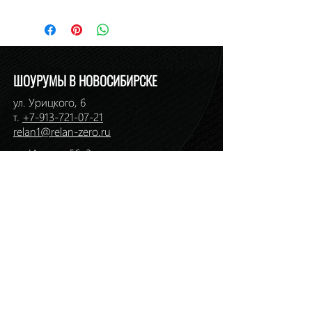
По курсу ЦБ РФ на день платежа.
Материал: фарфор
Наличие: в салоне на Ермака, 1
ШОУРУМЫ В НОВОСИБИРСКЕ
ул. Урицкого, 6
т.
+7-913-721-07-21
relan1@relan-zero.ru
ул. Инская, 56, 3 этаж
т. (383)
264-46-33
,
264-49-49
ул. Ермака, 1
т. (383)
217-36-01
,
217-36-59
relan2@relan-zero.ru
ул. Большевистская, 43
т. (383)
264-44-82
,
264-44-88
ул. Сибиряков-Гвардейцев, 7
т. (383)
314-93-72
,
314-33-57
relan-zero@hotmail.com