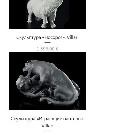
Скульптура «Носорог», Villari
Цена
1 596,00 €
Скульптура «Играющие пантеры»,
Villari