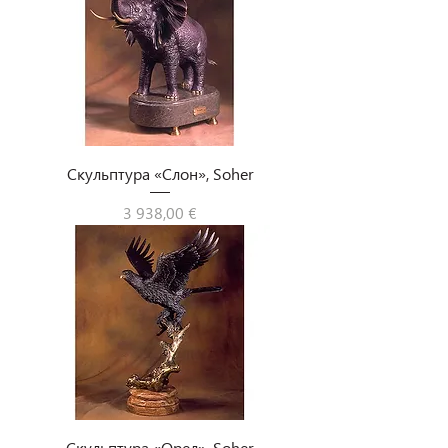
Скульптура «Слон», Soher
Цена
3 938,00 €
Скульптура «Орел», Soher