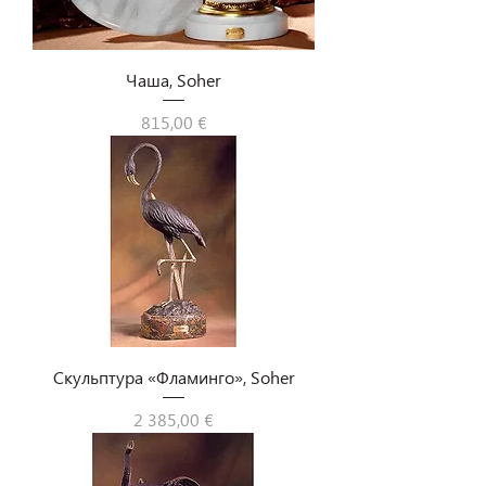
Чаша, Soher
Цена
815,00 €
Скульптура «Фламинго», Soher
Цена
2 385,00 €