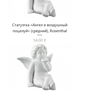
Статуэтка «Ангел и воздушный
поцелуй» (средний), Rosenthal
Цена
54,00 €
Статуэтка «Ангел и воздушный
поцелуй» (большой), Rosenthal